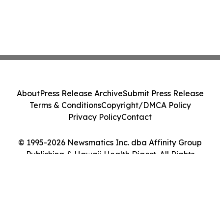
About
Press Release Archive
Submit Press Release
Terms & Conditions
Copyright/DMCA Policy
Privacy Policy
Contact
© 1995-2026 Newsmatics Inc. dba Affinity Group
Publishing & Hawaii Health Digest. All Rights
Reserved.
Cookie Settings / Your Privacy Choices